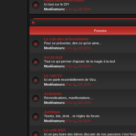
Fabrication d'enceintes
Ici tout sur le DIY
Modérateurs:
Fen-X
,
100 SON
Forums
Le coin des présentations
Pour se présenter, dire ce qu'on aime...
Modérateurs:
Fen-X
,
100 SON
Art en teuf
Tout ce qui permer d'ajouter de la magie à la teuf
Modérateurs:
Fen-X
,
100 SON
Le coin VJ
Ici on parle essentiellement de Vizu.
Modérateurs:
Fen-X
,
100 SON
Activisme
Revendications, manifestations...
Modérateurs:
Fen-X
,
100 SON
Juridique
Textes, lois, droit... et règles du forum.
Modérateurs:
Fen-X
,
100 SON
Le café N2O
Ici on peu boire des bières discuter de nos passions c'est l'e