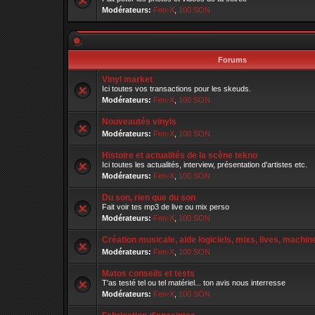
Modérateurs:
Fen-X
,
100 SON
Forums
Vinyl market
Ici toutes vos transactions pour les skeuds.
Modérateurs:
Fen-X
,
100 SON
Nouveautés vinyls
Modérateurs:
Fen-X
,
100 SON
Histoire et actualités de la scène tekno
Ici toutes les actualités, interview, présentation d'artistes etc.
Modérateurs:
Fen-X
,
100 SON
Du son, rien que du son
Fait voir tes mp3 de live ou mix perso
Modérateurs:
Fen-X
,
100 SON
Création musicale, aide logiciels, mixs, lives, machine
Modérateurs:
Fen-X
,
100 SON
Matos conseils et tests
T'as testé tel ou tel matériel... ton avis nous interresse
Modérateurs:
Fen-X
,
100 SON