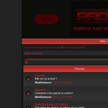
FAQ
•
Voir les messages sans réponses
|
Voir les sujets actifs
Index du forum
Forums
Agenda
Elle est où la teuf ?
Modérateurs:
Fen-X
,
100 SON
Reports
Comment s'est passé ta soirée?
Modérateurs:
Fen-X
,
100 SON
Galerie photos et vidéos
Fait péter les photos et videos de ta soirée