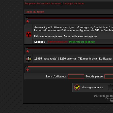
Supprimer les cookies du forum
|
L’équipe du forum
Index du forum
Au total il y a
1
utilisateur en ligne :: 0 enregistré, 0 invisible et 
Le record du nombre d’utilisateurs en ligne est de
686
, le Dim M
Utilisateurs enregistrés: Aucun utilisateur enregistré
Légende ::
Administrateurs
,
Modérateurs globaux
19895
message(s) |
3270
sujet(s) |
711
membre(s) | L’utilisateur
Nom d’utilisateur:
Mot de passe:
Messages non lus
Développé par
ph
Design
Trad