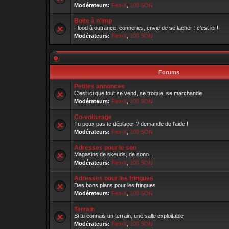
Modérateurs:
Fen-X
,
100 SON
Boite à n'imp
Flood à outrance, conneries, envie de se lacher : c'est ici !
Modérateurs:
Fen-X
,
100 SON
Forums
Petites annonces
C'est ici que tout se vend, se troque, se marchande
Modérateurs:
Fen-X
,
100 SON
Co-voiturage
Tu peux pas te déplaçer ? demande de l'aide !
Modérateurs:
Fen-X
,
100 SON
Adresses pour le son
Magasins de skeuds, de sono...
Modérateurs:
Fen-X
,
100 SON
Adresses pour les fringues
Des bons plans pour les fringues
Modérateurs:
Fen-X
,
100 SON
Terrain
Si tu connais un terrain, une salle exploitable
Modérateurs:
Fen-X
,
100 SON