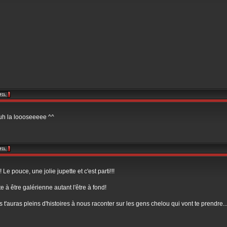
uh la loooseeeee ^^
! Le pouce, une jolie jupette et c'est parti!!!
te à être galérienne autant l'être à fond!
is t'auras pleins d'histoires à nous raconter sur les gens chelou qui vont te prendre..