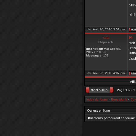
Sur 
et d
Jeu Aoû 26, 2010 3:51 pm
zaïa
Sheper actif
mdr 
j'es
Inscription:
Mar Déc 04,
2007 8:10 pm
pers
Messages:
133
c'es
Jeu Aoû 26, 2010 4:07 pm
Affi
Page
1
sur
1
Index du forum
»
Bons plans
»
Co-
Qui est en ligne
Utilisateurs parcourant ce forum: A