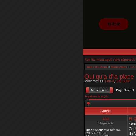
Voir les messages sans réponses
Index du forum
»
Bons plans
»
Co-
Qui qu'a d'la place 
Modérateurs:
Fen-X
,
100 SON
Page
1
sur
1
Imprimer le sujet
Auteur
zaïa
Q
Sheper actif
Salu
Comm
Inscription:
Mar Déc 04,
2007 8:10 pm
de A