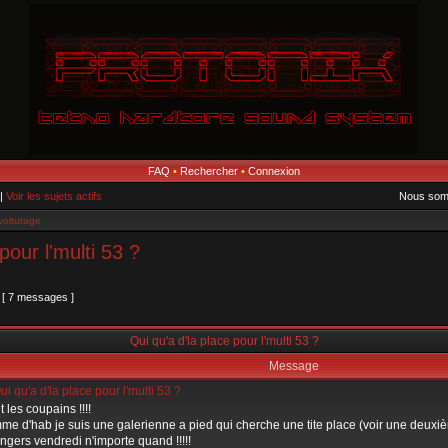
FAQ
•
Rechercher
•
Connexion
|
Voir les sujets actifs
Nous somm
voiturage
pour l'multi 53 ?
[ 7 messages ]
Qui qu'a d'la place pour l'multi 53 ?
Message
ui qu'a d'la place pour l'multi 53 ?
t les coupains !!!!
e d'hab je suis une galerienne a pied qui cherche une tite place (voir une deuxi
ngers vendredi n'importe quand !!!!!