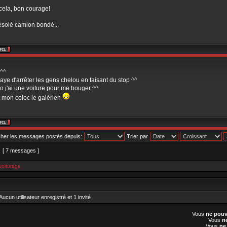
cela, bon courage!
ésolé camion bondé...
^^
saye d'arrêter les gens chelou en faisant du stop ^^
o j'ai une voiture pour me bouger ^^
t mon coloc le galérien
cher les messages postés depuis:
Trier par
[ 7 messages ]
voiturage
ucun utilisateur enregistré et 1 invité
Vous
ne pouv
Vous
n
Vous
ne