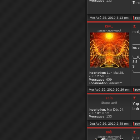
Messages:
133
Tene
Mer Aoû 25, 2010 3:13 pm
kev1
Sheper chevronné
moi 
____
les 
\__0
8 8
$
\___
Inscription:
Lun Mai 28,
2007 2:50 pm
Messages:
659
Localisation:
ailleurs^^
Mer Aoû 25, 2010 10:26 pm
zaïa
Sheper actif
Yop 
bah 
Inscription:
Mar Déc 04,
2007 8:10 pm
Messages:
133
Jeu Aoû 26, 2010 2:48 pm
mél
Sheper chevronné
je cr