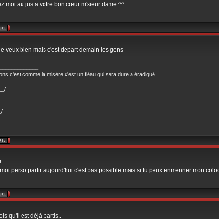
z moi au jus a votre bon cœur m'sieur dame ^^
je veux bien mais c'est depart demain les gens
_____________
cons c'est comme la misère c'est un fléau qui sera dure a éradiqué
__/
_/
!
moi perso partir aujourd'hui c'est pas possible mais si tu peux enmenner mon coloc 
ois qu'il est déjà partis..