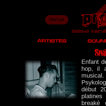
Enfant d
hop, il 
musical.
Psykologi
début 20
platines
breaké 